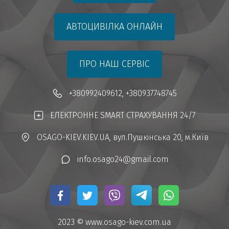
АВТОЦИВІЛКА ОНЛАЙН
ПРО НАШ СЕРВІС
+380992409612
,
+380937748745
ЕЛЕКТРОННЕ SMART СТРАХУВАННЯ 24/7
OSAGO-KIEV.KIEV.UA
,
вул.Пушкінська 20
,
м.Київ
info.osago24@gmail.com
2023 © 
www.osago-kiev.com.ua