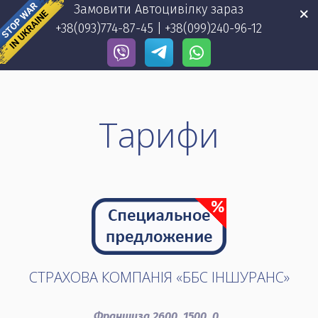
Замовити Автоцивілку зараз 
+38(093)774-87-45
 | 
+38(099)240-96-12
Тарифи
СТРАХОВА КОМПАНІЯ «ББС ІНШУРАНС»
Франшиза 2600, 1500, 0.