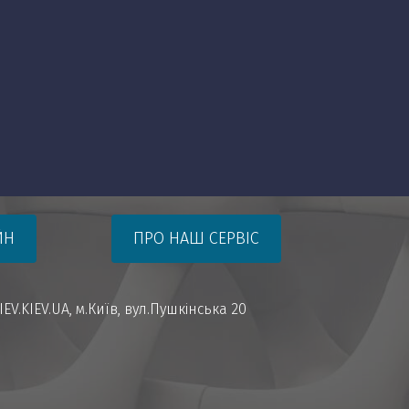
ЙН
ПРО НАШ СЕРВІС
EV.KIEV.UA
,
м.Київ
,
вул.Пушкінська 20